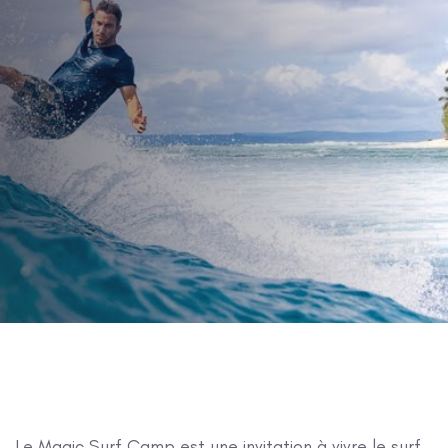
marocaine, l’expérience
2025
PUBLIÉ LE :
29 janvier 2026
CATÉGORIE :
News de l'Ecole
Le Magic Surf Camp est une invitation à vivre le surf