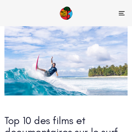
Skip
Skip
links
to
Tog
content
Top 10 des films et
documentaires sur le surf