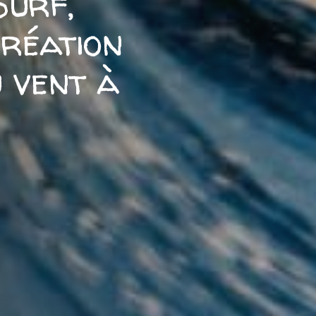
Surf,
création
u vent à