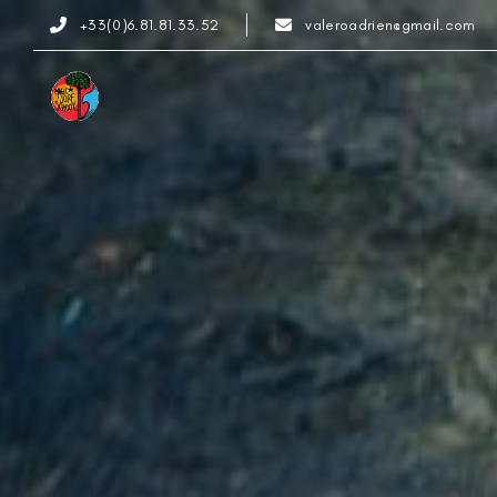
Skip
Skip
+33(0)6.81.81.33.52
valeroadrien@gmail.com
links
to
content